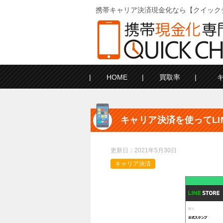
携帯キャリア決済現金化なら【クイック
HOME
買取率
キャリア決済を使ってLI
更新日：
2021年5月30日
キャリア決済